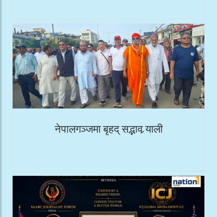
नेपालगञ्जमा बृहद् सद्भाव र्‍याली