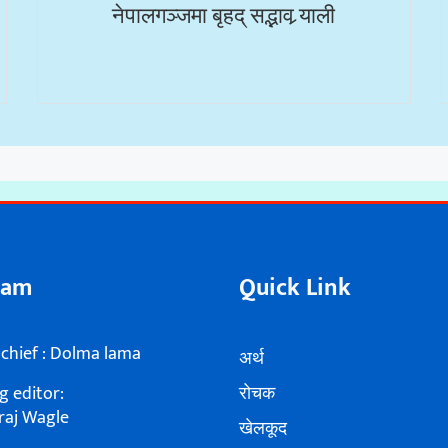
नेपालगञ्जमा बृहद् सद्भाव र्‍याली
eam
Quick Link
 chief : Dolma lama
अर्थ
 editor:
रोचक
raj Wagle
खेलकूद