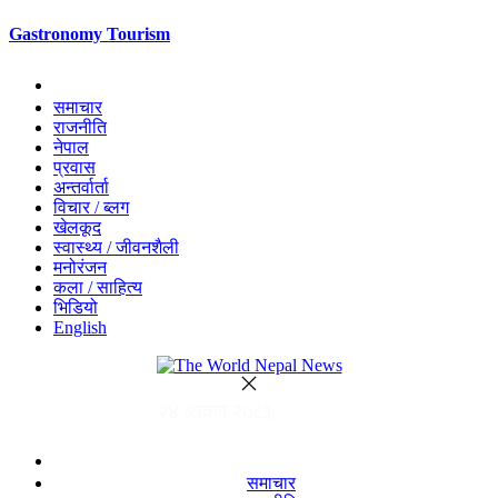
Gastronomy Tourism
समाचार
राजनीति
नेपाल
प्रवास
अन्तर्वार्ता
विचार / ब्लग
खेलकूद
स्वास्थ्य / जीवनशैली
मनोरंजन
कला / साहित्य
भिडियो
English
समाचार