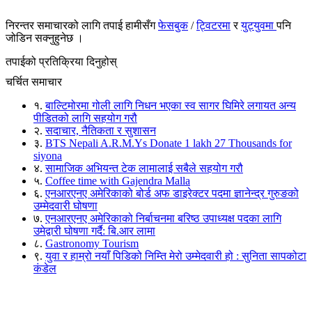
निरन्तर समाचारको लागि तपाई हामीसँग
फेसबुक
/
ट्विटरमा
र
युट्युवमा
पनि
जोडिन सक्नुहुनेछ ।
तपाईको प्रतिक्रिया दिनुहोस्
चर्चित समाचार
१.
बाल्टिमोरमा गोली लागि निधन भएका स्व सागर घिमिरे लगायत अन्य
पीडितको लागि सहयोग गरौ
२.
सदाचार, नैतिकता र सुशासन
३.
BTS Nepali A.R.M.Ys Donate 1 lakh 27 Thousands for
siyona
४.
सामाजिक अभियन्त टेक लामालाई सबैले सहयोग गरौ
५.
Coffee time with Gajendra Malla
६.
एनआरएनए अमेरिकाको बोर्ड अफ डाइरेक्टर पदमा ज्ञानेन्द्र गुरुङको
उम्मेदवारी घोषणा
७.
एनआरएनए अमेरिकाको निर्बाचनमा बरिष्ठ उपाध्यक्ष पदका लागि
उमेद्वारी घोषणा गर्दै: बि.आर लामा
८.
Gastronomy Tourism
९.
युवा र हाम्रो नयाँ पिडिको निम्ति मेरो उम्मेदवारी हो : सुनिता सापकोटा
कंडेल