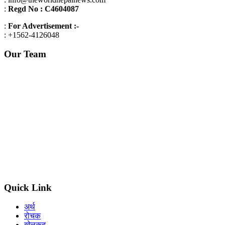
:
Regd No : C4604087
:
For Advertisement :-
: +1562-4126048
Our Team
Editor in chief : Dolma lama
Managing editor:
Shankar raj Wagle
Editor (Nepal) : Som gurung
Editorial advisor : Balkrishna Basnet /Viplob pratik
Graphics design : Bijaya Basyal
Legal advisor : Sadhana Ghimire
Quick Link
अर्थ
रोचक
खेलकूद