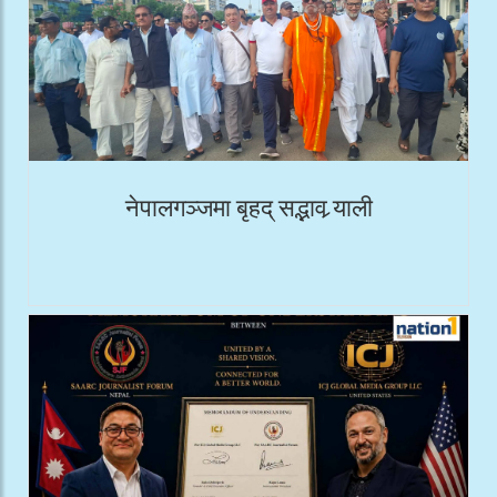
नेपालगञ्जमा बृहद् सद्भाव र्‍याली