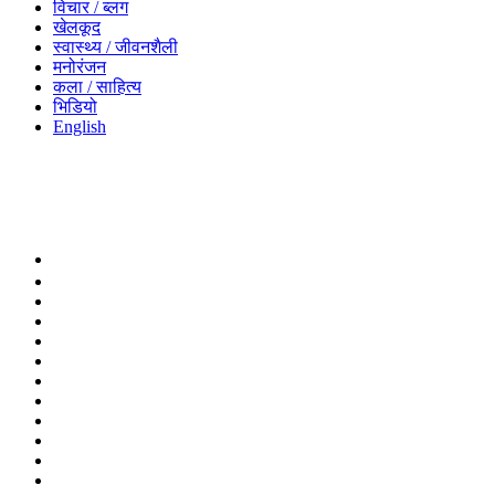
विचार / ब्लग
खेलकूद
स्वास्थ्य / जीवनशैली
मनोरंजन
कला / साहित्य
भिडियो
English