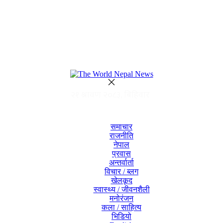
समाचार
राजनीति
नेपाल
प्रवास
अन्तर्वार्ता
विचार / ब्लग
खेलकूद
स्वास्थ्य / जीवनशैली
मनोरंजन
कला / साहित्य
भिडियो