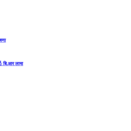
ोषणा
दै: बि.आर लामा