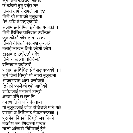
सुर्य तिमी उदाउँदा सायद
छ बजेको हुनु पर्दछ तर
तिम्रो ताप र रापले लाग्द्छ
तिमी यो मायाको मुलुकमा
धेरै अघि नै उदाएकाछौ
सलाम छ तिमिलाई नेपालगन्जको ।
तिमी छितिज पारिबाट उदाँउछौ
जुन कोशौ कोष टाढा छ तर
तिम्रो तेजिलो प्रकाश कुन्जले
मलाई लाग्दैन तिमी कोशौ कोश
टाढाबाट उदाँउछौ भनेर
तिमी त उ त्यो नजिकैको
बस्तिबाट उदाँउछौ
सलाम छ तिमिलाई नेपालगन्जको ।।
सुर्य तिमी तिम्रो यो प्यारो मुलुकमा
आकाशबाट आगो बर्साउछौ
तिमिले फालेको त्यो आगोको
शक्तिलाई पचाउने हाम्रो
क्षमता पनि त छैन नि
कारण तिमि जत्तिकै माया
यो मुलुकलाई लोड सेडिङ्ले पनि गर्छ
सलाम छ तिमिलाई नेपालगन्जको ।
प्रत्येक दिनको तिम्रो जवानिको
मदहोश जब शिखरमा पुग्दछ
नाङो आँखाले तिमिलाई हेर्न