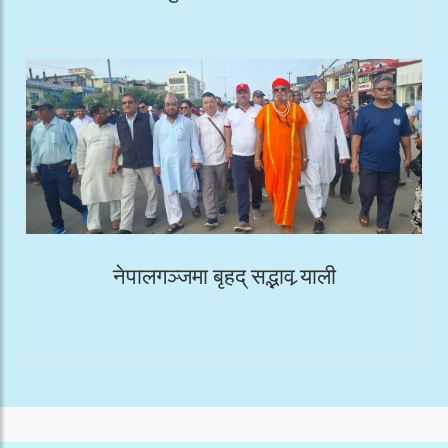
नेपालगञ्जमा बृहद् सद्भाव र्‍याली