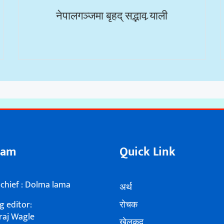
नेपालगञ्जमा बृहद् सद्भाव र्‍याली
eam
Quick Link
 chief : Dolma lama
अर्थ
 editor:
रोचक
raj Wagle
खेलकूद