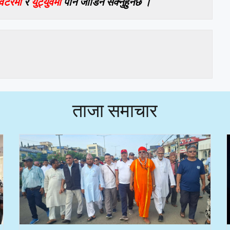
विटरमा
र
युट्युवमा
पनि जोडिन सक्नुहुनेछ ।
ताजा समाचार