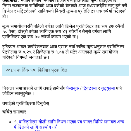
काठमाडौँ /
नेपाल आयल निगमले डिजेल र मट्टितेलको मूल्य घटाएको छ।
निगम सञ्चालक समितिको आज बसेको बैठकले आज मध्यरातदेखि लागू हुने गरी
डिजेल र मट्टितेलको साविकको बिक्री मूल्यमा प्रतिलिटर एक रुपैयाँ घटाएको
हो।
मूल्य समायोजनसँगै पहिलो वर्गका लागि डिजेल प्रतिलिटर एक सय ४७ रुपैयाँ
५० पैसा, दोस्रो वर्गका लागि एक सय ४९ रुपैयाँ र तेस्रो वर्गका लागि
प्रतिलिटर एक सय ५० रुपैयाँ कायम भएको छ।
इन्डियन आयल कर्पोरेसनबाट आज प्राप्त नयाँ खरिद मूल्यअनुसार प्रतिलिटर
पेट्रोलमा रु ०.२५ र डिजेलमा रु १.०४ ले घटेर आएकाले मूल्य समायोजन
गरिएको निगमले जनाएको छ।
२०८१ कार्तिक १५, बिहीबार प्रकाशित
निरन्तर समाचारको लागि तपाई हामीसँग
फेसबुक
/
ट्विटरमा
र
युट्युवमा
पनि
जोडिन सक्नुहुनेछ ।
तपाईको प्रतिक्रिया दिनुहोस्
चर्चित समाचार
१.
बाल्टिमोरमा गोली लागि निधन भएका स्व सागर घिमिरे लगायत अन्य
पीडितको लागि सहयोग गरौ