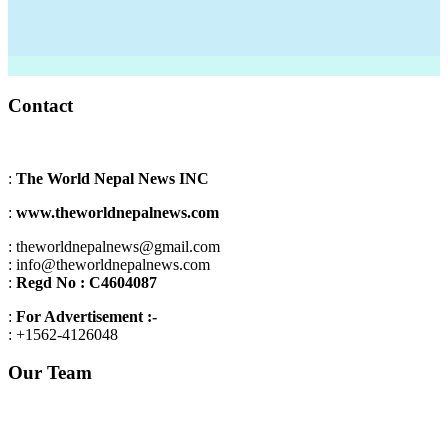
Contact
:
The World Nepal News INC
:
www.theworldnepalnews.com
: theworldnepalnews@gmail.com
: info@theworldnepalnews.com
:
Regd No : C4604087
:
For Advertisement :-
: +1562-4126048
Our Team
Editor in chief : Dolma lama
Managing editor: