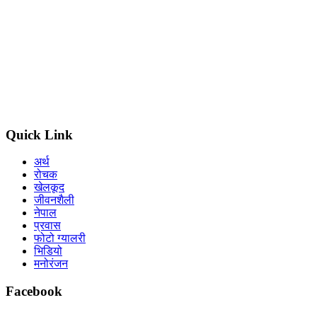
Shankar raj Wagle
Editor (Nepal) : Som gurung
Editorial advisor : Balkrishna Basnet /Viplob pratik
Graphics design : Bijaya Basyal
Legal advisor : Sadhana Ghimire
Quick Link
अर्थ
रोचक
खेलकूद
जीवनशैली
नेपाल
प्रवास
फोटो ग्यालरी
भिडियो
मनोरंजन
Facebook