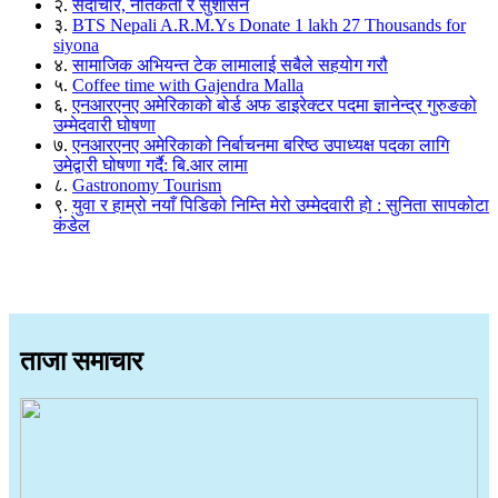
२.
सदाचार, नैतिकता र सुशासन
३.
BTS Nepali A.R.M.Ys Donate 1 lakh 27 Thousands for
siyona
४.
सामाजिक अभियन्त टेक लामालाई सबैले सहयोग गरौ
५.
Coffee time with Gajendra Malla
६.
एनआरएनए अमेरिकाको बोर्ड अफ डाइरेक्टर पदमा ज्ञानेन्द्र गुरुङको
उम्मेदवारी घोषणा
७.
एनआरएनए अमेरिकाको निर्बाचनमा बरिष्ठ उपाध्यक्ष पदका लागि
उमेद्वारी घोषणा गर्दै: बि.आर लामा
८.
Gastronomy Tourism
९.
युवा र हाम्रो नयाँ पिडिको निम्ति मेरो उम्मेदवारी हो : सुनिता सापकोटा
कंडेल
ताजा समाचार