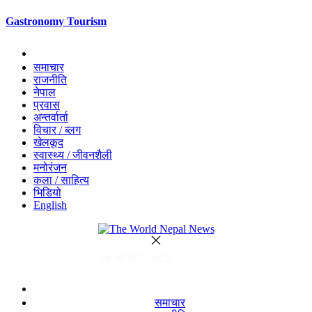
Gastronomy Tourism
समाचार
राजनीति
नेपाल
प्रवास
अन्तर्वार्ता
विचार / ब्लग
खेलकूद
स्वास्थ्य / जीवनशैली
मनोरंजन
कला / साहित्य
भिडियो
English
समाचार