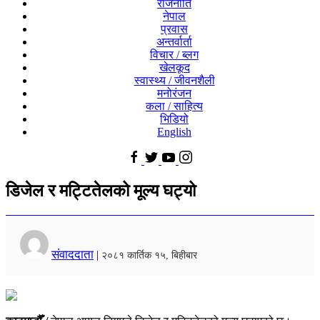
राजनीति
नेपाल
प्रवास
अन्तर्वार्ता
विचार / ब्लग
खेलकूद
स्वास्थ्य / जीवनशैली
मनोरंजन
कला / साहित्य
भिडियो
English
डिजेल र मट्टितेलको मूल्य घट्यो
संवाददाता
|
२०८१ कार्तिक १५, बिहीबार