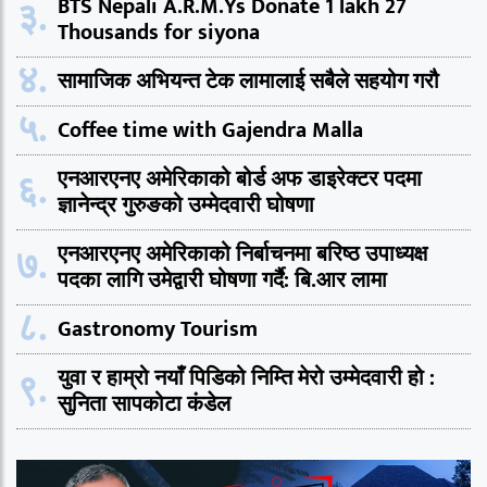
३.
BTS Nepali A.R.M.Ys Donate 1 lakh 27
Thousands for siyona
४.
सामाजिक अभियन्त टेक लामालाई सबैले सहयोग गरौ
५.
Coffee time with Gajendra Malla
६.
एनआरएनए अमेरिकाको बोर्ड अफ डाइरेक्टर पदमा
ज्ञानेन्द्र गुरुङको उम्मेदवारी घोषणा
७.
एनआरएनए अमेरिकाको निर्बाचनमा बरिष्ठ उपाध्यक्ष
पदका लागि उमेद्वारी घोषणा गर्दै: बि.आर लामा
८.
Gastronomy Tourism
९.
युवा र हाम्रो नयाँ पिडिको निम्ति मेरो उम्मेदवारी हो :
सुनिता सापकोटा कंडेल