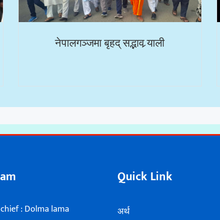
नेपालगञ्जमा बृहद् सद्भाव र्‍याली
eam
Quick Link
 chief : Dolma lama
अर्थ