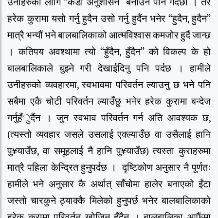
उनीहरुका लागि “कडा अनुशासन” बनाउने पनि गर्दछौं । तर
हरेक कुरामा यसो गर्नु हुदैन उसो गर्नु हुदैंन भनेर “हुदैन, हुदैन”
मात्रै भन्यौं भने बालबालिकाको आत्मविश्वास कमजोर हुदैं जान्छ
। कतिपय अवश्थामा त्यो “हुँदैन, हुँदैन” को विकल्प के हो
बालबालिकाले बुझ्ने गरी देखाईदिनु पनि पर्दछ । हामीले
उनीहरुको व्यवहारमा, स्वभावमा परिवर्तन ल्याउनु छ भने पनि
सबैमा एकै चोटी परिवर्तन ल्याउँछु भनेर हरेक कुरामा बन्देज
गर्नुहँुदैंन । जुन स्वभाव परिवर्तन गर्न अति आवश्यक छ,
(त्यस्तो व्यवहार जसले उसलाई एक्ल्याउँछ वा उसैलाई हानि
पु¥याउँछ, वा समूहलाई नै हानि पु¥याउँछ) त्यस्ता कुराहरुमा
मात्रै पहिला केन्द्रित हुनुपर्दछ । दृष्टिकोण अनुसार नै पूर्णतः
हामीले भने अनुसार कै अर्थात् साँचोमा हालेर बनाएको ईंटा
जस्तो चारकुने ठ्याक्कै मिलेको हुनुपर्छ भनेर बालबालिकाको
हरेक कुरामा परिवर्तन खोजिनु हुँदैन । बालबालिका आफैंमा