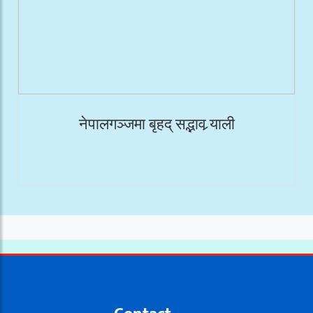
नेपालगञ्जमा बृहद् सद्भाव र्‍याली