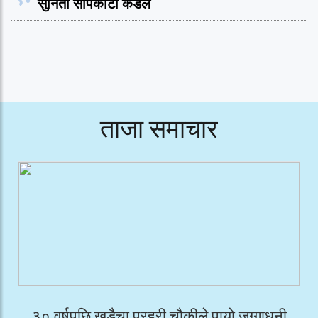
सुनिता सापकोटा कंडेल
ताजा समाचार
३० वर्षपछि खडैचा प्रहरी चौकीले पायो जग्गाधनी