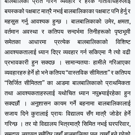
बालबालिका प्रति गरिने व्यवहार र हरेक गतिविधिहरुलाई
बयस्कको पक्षबाट मात्रै नभई बालबालिकाका पक्षबाट पनि हेर्नु र
महसुस गर्नु आवश्यक हुन्छ । बालबालिकाको उमेर, क्षमता,
वर्तमान अवस्था र कतिपय सन्दर्भमा तिनीहरूको पृष्ठभूमी
समेतका आधारमा प्रत्येक बालबालिकाको विशिष्ट
आवश्यकतालाई ध्यान दिएर व्यवहार गर्न सकिएमा नै त्यो वढी
प्रभावकारी हुन सक्दछ । सामान्यतयाः हामीले गरिआएका
व्यवहारहरु हेर्ने हो भने कतिपय “वास्तविक सीमितता” र कतिपय
“सिर्जित सीमितता” का आडमा बालबालिकाको प्राथमिकता
तथा आवश्यकताहरुलाई यथोचित ध्यान नपु¥याईरहेका हुन
सक्दछौं । अनुशासन कायम गर्ने बहनामा बालबालिकालाई
सजाय दिने कुरालाई प्रायः विद्यालय सँग मात्रै जोडेर हेर्ने
गरिन्छ । तर यो विद्यालय भित्रमात्रै सिमित नभई घरपरिवार,
समुदाय, लगायत सबैतिर जहाँ बालबालिका छन्, त्यहाँ हुने गरेको