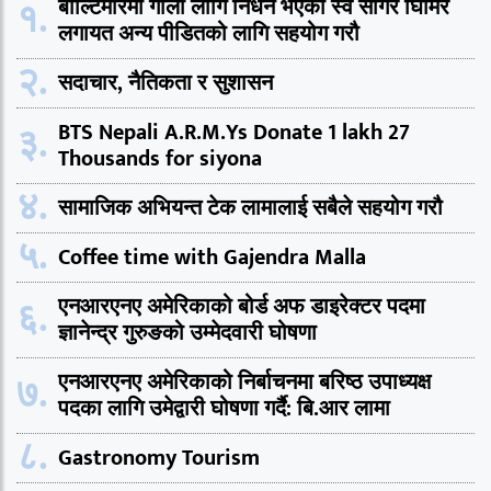
१.
बाल्टिमोरमा गोली लागि निधन भएका स्व सागर घिमिरे
लगायत अन्य पीडितको लागि सहयोग गरौ
२.
सदाचार, नैतिकता र सुशासन
३.
BTS Nepali A.R.M.Ys Donate 1 lakh 27
Thousands for siyona
४.
सामाजिक अभियन्त टेक लामालाई सबैले सहयोग गरौ
५.
Coffee time with Gajendra Malla
६.
एनआरएनए अमेरिकाको बोर्ड अफ डाइरेक्टर पदमा
ज्ञानेन्द्र गुरुङको उम्मेदवारी घोषणा
७.
एनआरएनए अमेरिकाको निर्बाचनमा बरिष्ठ उपाध्यक्ष
पदका लागि उमेद्वारी घोषणा गर्दै: बि.आर लामा
८.
Gastronomy Tourism