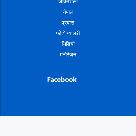
जीवनशैली
नेपाल
प्रवास
फोटो ग्यालरी
भिडियो
मनोरंजन
Facebook
© 2026: The World Nepal News मा सार्बधिक सुरक्षित छ. |
बिज्ञापन
|
सम्पर्क
|
हाम्रो बारेमा