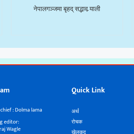
नेपालगञ्जमा बृहद् सद्भाव र्‍याली
eam
Quick Link
 chief : Dolma lama
अर्थ
 editor:
रोचक
raj Wagle
खेलकूद