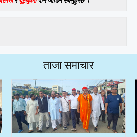
विटरमा
र
युट्युवमा
पनि जोडिन सक्नुहुनेछ ।
ताजा समाचार