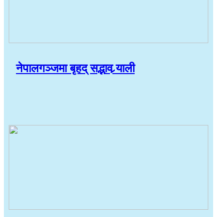
नेपालगञ्जमा बृहद् सद्भाव र्‍याली