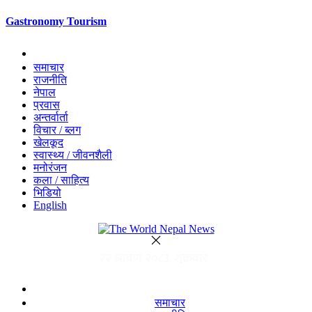
Gastronomy Tourism
समाचार
राजनीति
नेपाल
प्रवास
अन्तर्वार्ता
विचार / ब्लग
खेलकूद
स्वास्थ्य / जीवनशैली
मनोरंजन
कला / साहित्य
भिडियो
English
समाचार