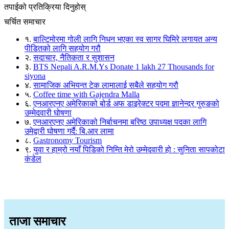
तपाईको प्रतिक्रिया दिनुहोस्
चर्चित समाचार
१.
बाल्टिमोरमा गोली लागि निधन भएका स्व सागर घिमिरे लगायत अन्य
पीडितको लागि सहयोग गरौ
२.
सदाचार, नैतिकता र सुशासन
३.
BTS Nepali A.R.M.Ys Donate 1 lakh 27 Thousands for
siyona
४.
सामाजिक अभियन्त टेक लामालाई सबैले सहयोग गरौ
५.
Coffee time with Gajendra Malla
६.
एनआरएनए अमेरिकाको बोर्ड अफ डाइरेक्टर पदमा ज्ञानेन्द्र गुरुङको
उम्मेदवारी घोषणा
७.
एनआरएनए अमेरिकाको निर्बाचनमा बरिष्ठ उपाध्यक्ष पदका लागि
उमेद्वारी घोषणा गर्दै: बि.आर लामा
८.
Gastronomy Tourism
९.
युवा र हाम्रो नयाँ पिडिको निम्ति मेरो उम्मेदवारी हो : सुनिता सापकोटा
कंडेल
ताजा समाचार