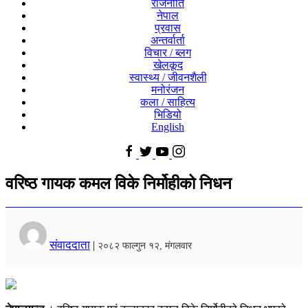
राजनीति
नेपाल
प्रवास
अन्तर्वार्ता
विचार / ब्लग
खेलकूद
स्वास्थ्य / जीवनशैली
मनोरंजन
कला / साहित्य
भिडियो
English
वरिष्ठ गायक कमल विके निर्मोहीको निधन
संवाददाता
|
२०८२ फाल्गुन १२, मंगलवार