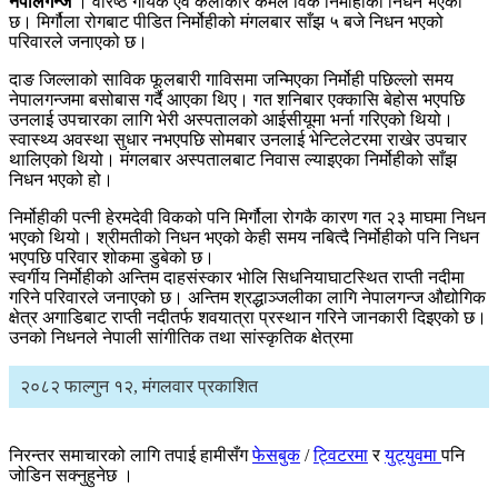
नेपालगन्ज
। वरिष्ठ गायक एवं कलाकार कमल विके निर्मोहीको निधन भएको
छ। मिर्गौला रोगबाट पीडित निर्मोहीको मंगलबार साँझ ५ बजे निधन भएको
परिवारले जनाएको छ।
दाङ जिल्लाको साविक फूलबारी गाविसमा जन्मिएका निर्मोही पछिल्लो समय
नेपालगन्जमा बसोबास गर्दै आएका थिए। गत शनिबार एक्कासि बेहोस भएपछि
उनलाई उपचारका लागि भेरी अस्पतालको आईसीयूमा भर्ना गरिएको थियो।
स्वास्थ्य अवस्था सुधार नभएपछि सोमबार उनलाई भेन्टिलेटरमा राखेर उपचार
थालिएको थियो। मंगलबार अस्पतालबाट निवास ल्याइएका निर्मोहीको साँझ
निधन भएको हो।
निर्मोहीकी पत्नी हेरमदेवी विकको पनि मिर्गौला रोगकै कारण गत २३ माघमा निधन
भएको थियो। श्रीमतीको निधन भएको केही समय नबित्दै निर्मोहीको पनि निधन
भएपछि परिवार शोकमा डुबेको छ।
स्वर्गीय निर्मोहीको अन्तिम दाहसंस्कार भोलि सिधनियाघाटस्थित राप्ती नदीमा
गरिने परिवारले जनाएको छ। अन्तिम श्रद्धाञ्जलीका लागि नेपालगन्ज औद्योगिक
क्षेत्र अगाडिबाट राप्ती नदीतर्फ शवयात्रा प्रस्थान गरिने जानकारी दिइएको छ।
उनको निधनले नेपाली सांगीतिक तथा सांस्कृतिक क्षेत्रमा
२०८२ फाल्गुन १२, मंगलवार प्रकाशित
निरन्तर समाचारको लागि तपाई हामीसँग
फेसबुक
/
ट्विटरमा
र
युट्युवमा
पनि
जोडिन सक्नुहुनेछ ।