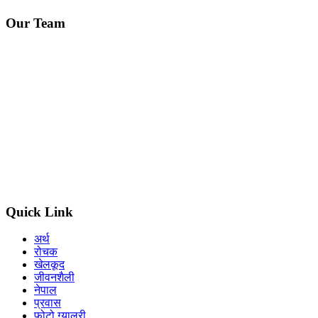
Our Team
Editor in chief : Dolma lama
Managing editor:
Shankar raj Wagle
Editor (Nepal) : Som gurung
Editorial advisor : Balkrishna Basnet /Viplob pratik
Graphics design : Bijaya Basyal
Legal advisor : Sadhana Ghimire
Quick Link
अर्थ
रोचक
खेलकूद
जीवनशैली
नेपाल
प्रवास
फोटो ग्यालरी